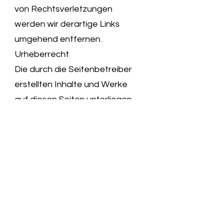
von Rechtsverletzungen
werden wir derartige Links
umgehend entfernen.
Urheberrecht
Die durch die Seitenbetreiber
erstellten Inhalte und Werke
auf diesen Seiten unterliegen
dem deutschen Urheberrecht.
Die Vervielfältigung,
Bearbeitung, Verbreitung und
jede Art der Verwertung
außerhalb der Grenzen des
Urheberrechtes bedürfen der
schriftlichen Zustimmung des